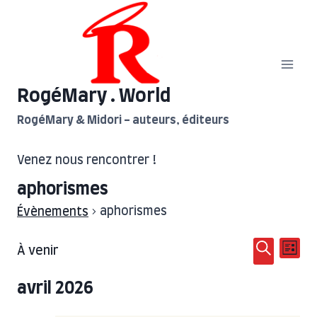
Aller
au
contenu
RogéMary . World
RogéMary & Midori - auteurs, éditeurs
Venez nous rencontrer !
aphorismes
aphorismes
Évènements
Nav
Reche
Évènements
À venir
Liste
Sélectionnez
Recherc
de
et
avril 2026
une
vue
naviga
date.