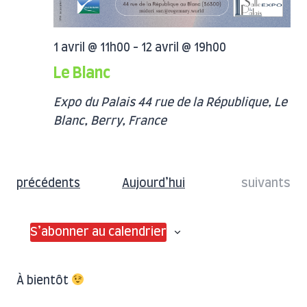
1 avril @ 11h00
-
12 avril @ 19h00
Le Blanc
Expo du Palais
44 rue de la République, Le
Blanc, Berry, France
Évènemen
Évènements
Aujourd’hui
suivants
précédents
S’abonner au calendrier
À bientôt