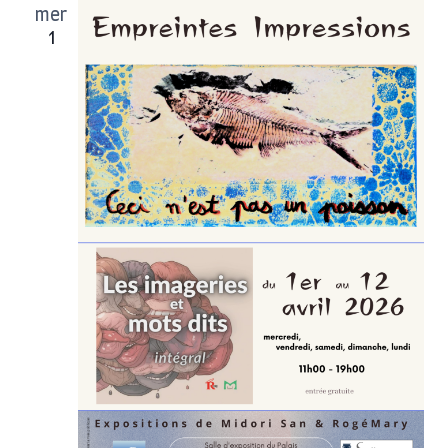
Év
mer
de
1
vues
Évène