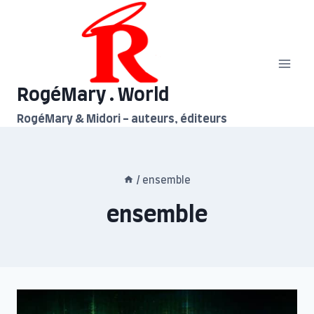
Aller
au
contenu
RogéMary . World
RogéMary & Midori - auteurs, éditeurs
/
ensemble
ensemble