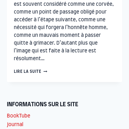
est souvent considéré comme une corvée,
comme un point de passage obligé pour
accéder à l’étape suivante, comme une
nécessité qui forgera l’honnête homme,
comme un mauvais moment à passer
quitte à grimacer. D’autant plus que
l’image qui est faite à la lecture est
résolument…
PLAIES,
LIRE LA SUITE
IRE
POUR
L’IRE
;
LIRE
INFORMATIONS SUR LE SITE
POUR
LE
BookTube
PLAISIR
Journal