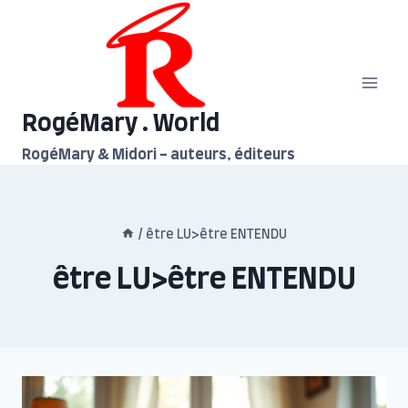
Aller
au
contenu
RogéMary . World
RogéMary & Midori - auteurs, éditeurs
/
être LU>être ENTENDU
être LU>être ENTENDU