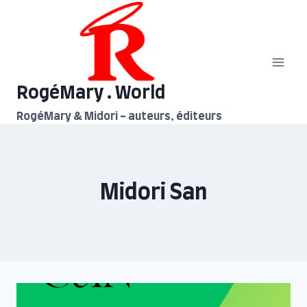
Aller
au
contenu
RogéMary . World
RogéMary & Midori - auteurs, éditeurs
Midori San