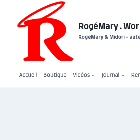
Aller
au
contenu
RogéMary . Wor
RogéMary & Midori - aute
Accueil
Boutique
Vidéos
Journal
Re