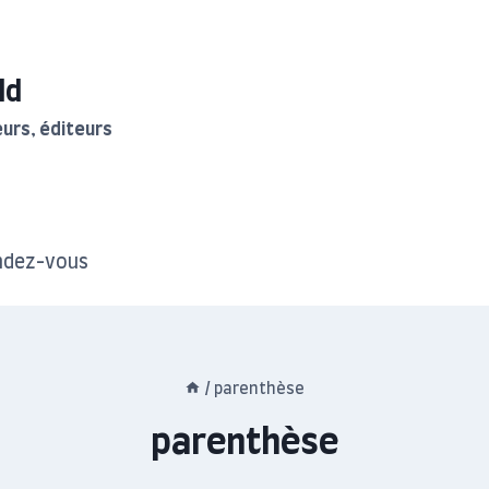
ld
urs, éditeurs
ndez-vous
/
parenthèse
parenthèse