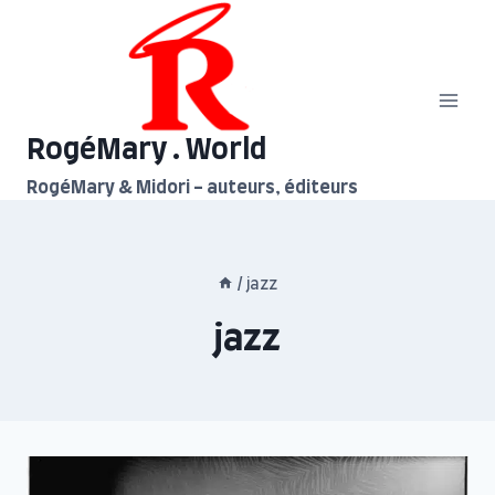
Aller
au
contenu
RogéMary . World
RogéMary & Midori - auteurs, éditeurs
/
jazz
jazz