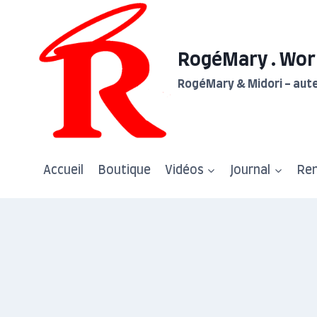
Aller
au
contenu
RogéMary . Wor
RogéMary & Midori - aute
Accueil
Boutique
Vidéos
Journal
Re