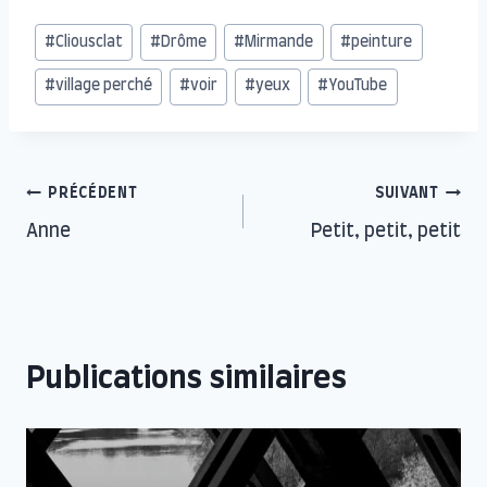
Étiquettes
#
Cliousclat
#
Drôme
#
Mirmande
#
peinture
de
#
village perché
#
voir
#
yeux
#
YouTube
la
publication :
Navigation
PRÉCÉDENT
SUIVANT
Anne
Petit, petit, petit
de
l’article
Publications similaires