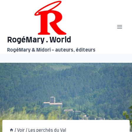
Aller
au
contenu
RogéMary . World
RogéMary & Midori - auteurs, éditeurs
/
Voir
/
Les perchés du Val